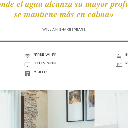
onde el agua alcanza su mayor prof
se mantiene más en calma»
WILLIAM SHAKESPEARE
‘FREE WI-FI’
B
TELEVISIÓN
P
‘SUITES’